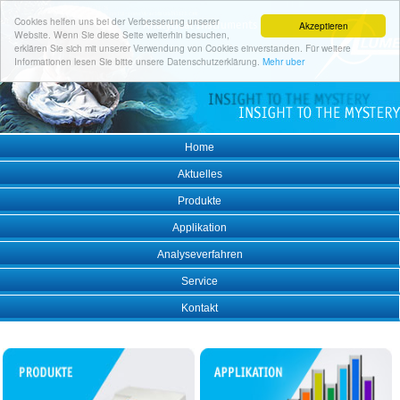
Cookies helfen uns bei der Verbesserung unserer
Akzeptieren
Website. Wenn Sie diese Seite weiterhin besuchen,
erklären Sie sich mit unserer Verwendung von Cookies einverstanden. Für weitere
Informationen lesen Sie bitte unsere Datenschutzerklärung.
Mehr uber
Home
Aktuelles
Produkte
Applikation
Analyseverfahren
Service
Kontakt