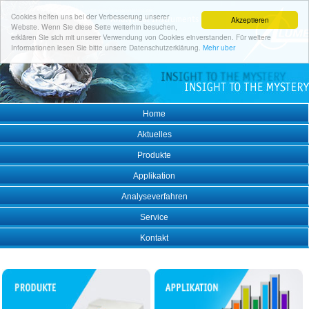
Cookies helfen uns bei der Verbesserung unserer
Akzeptieren
Website. Wenn Sie diese Seite weiterhin besuchen,
erklären Sie sich mit unserer Verwendung von Cookies einverstanden. Für weitere
Informationen lesen Sie bitte unsere Datenschutzerklärung.
Mehr uber
Home
Aktuelles
Produkte
Applikation
Analyseverfahren
Service
Kontakt